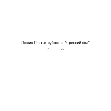
Пошив Платье-рубашка "Утренний сад"
25 000
руб.