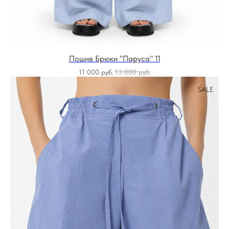
Пошив Брюки "Паруса" 11
11 000
руб.
13 000
руб.
SALE