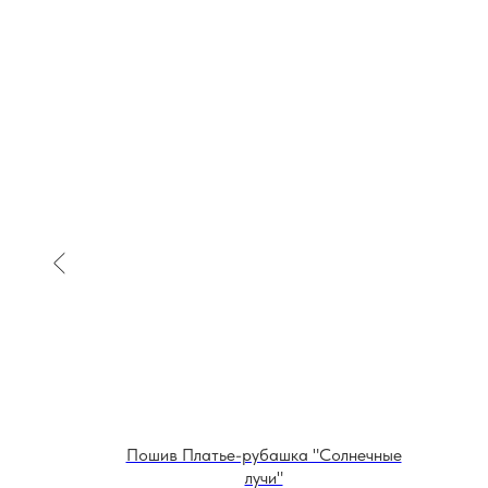
SALE
Крылья" 2
Пошив Платье-рубашка "Солнечные
лучи"