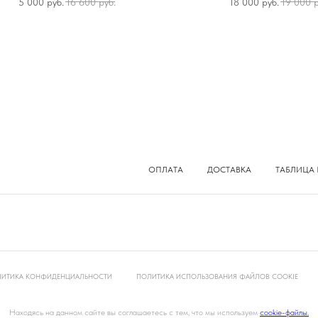
5 000
руб.
16 600
руб.
18 000
руб.
19 000
р
ОПЛАТА
ДОСТАВКА
ТАБЛИЦА 
ИТИКА КОНФИДЕНЦИАЛЬНОСТИ
ПОЛИТИКА ИСПОЛЬЗОВАНИЯ ФАЙЛОВ COOKIE
Находясь на данном сайте вы соглашаетесь с тем, что мы используем
cookie-файлы.