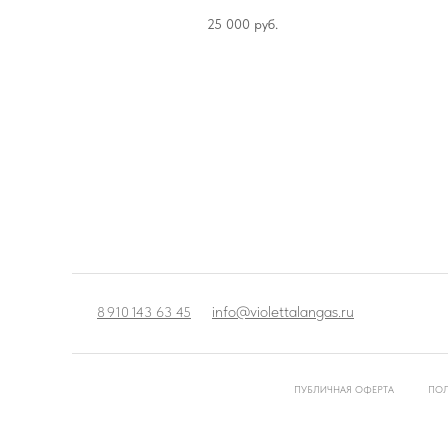
уб.
25 000
руб.
info@violettalangas.ru
8 910 143 63 45
ПУБЛИЧНАЯ ОФЕРТА
ПОЛ