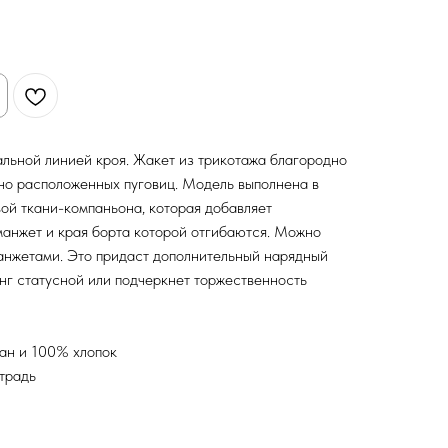
льной линией кроя. Жакет из трикотажа благородно
но расположенных пуговиц. Модель выполнена в
ой ткани-компаньона, которая добавляет
манжет и края борта которой отгибаются. Можно
анжетами. Это придаст дополнительный нарядный
анг статусной или подчеркнет торжественность
тан и 100% хлопок
етрадь