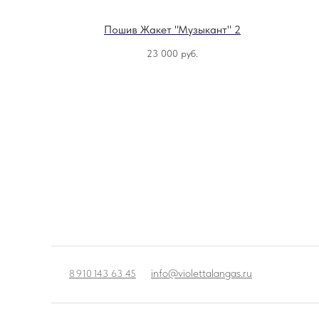
да" 2
Пошив Жакет "Музыкант" 2
уб.
23 000
руб.
info@violettalangas.ru
8 910 143 63 45