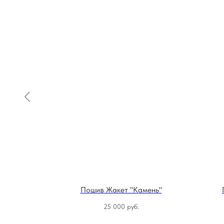
ур" 2
Пошив Жакет "Камень"
25 000
руб.