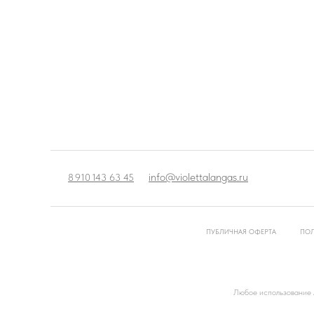
info@violettalangas.ru
8 910 143 63 45
ПУБЛИЧНАЯ ОФЕРТА
ПОЛ
Любое использование л