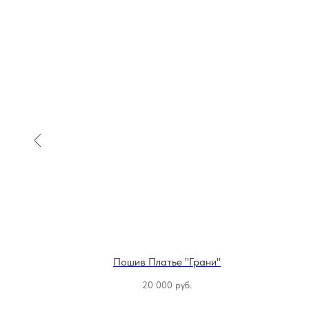
Крылья" 2
Пошив Платье "Грани"
уб.
20 000
руб.