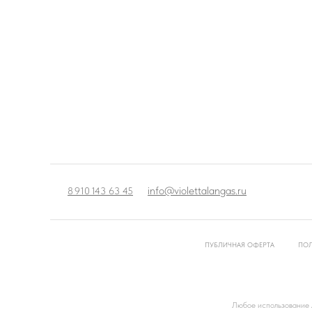
info@violettalangas.ru
8 910 143 63 45
ПУБЛИЧНАЯ ОФЕРТА
ПОЛ
Любое использование л