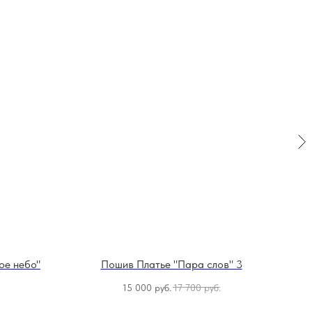
ое небо"
Пошив Платье "Пара слов" 3
15 000
руб.
17 700
руб.