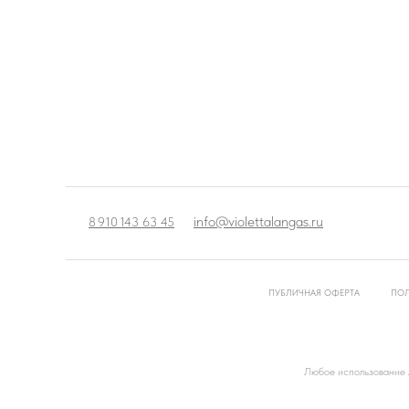
info@violettalangas.ru
8 910 143 63 45
ПУБЛИЧНАЯ ОФЕРТА
ПОЛ
Любое использование л