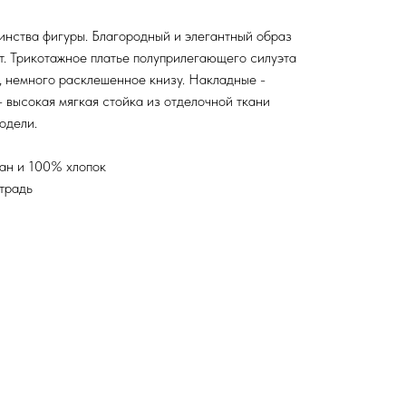
инства фигуры. Благородный и элегантный образ
т. Трикотажное платье полуприлегающего силуэта
, немного расклешенное книзу. Накладные -
- высокая мягкая стойка из отделочной ткани
одели.
тан и 100% хлопок
етрадь