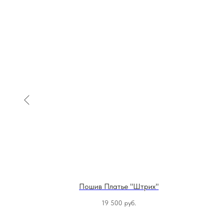
ая нить"
Пошив Платье "Штрих"
уб.
19 500
руб.