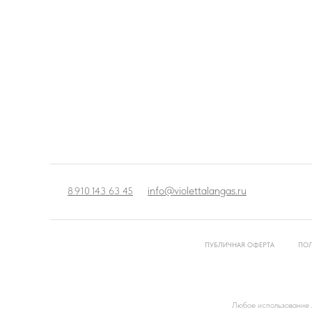
info@violettalangas.ru
8 910 143 63 45
ПУБЛИЧНАЯ ОФЕРТА
ПОЛ
Любое использование л