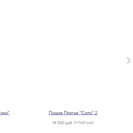
тики"
Пошив Платье "Соло" 2
14 000
руб.
17 500
руб.