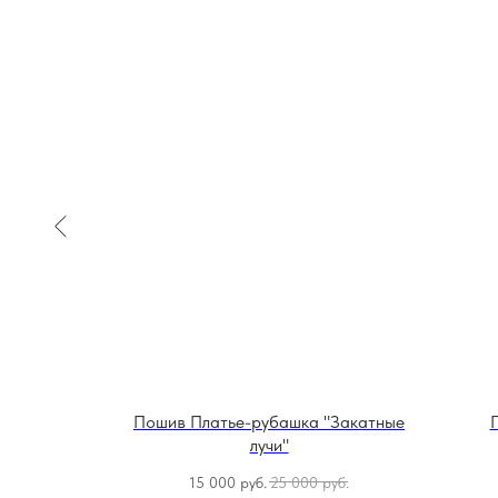
ий сад"
Пошив Платье-рубашка "Закатные
лучи"
уб.
15 000
руб.
25 000
руб.