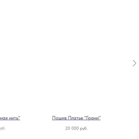
ная нить"
Пошив Платье "Грани"
По
уб.
20 000
руб.