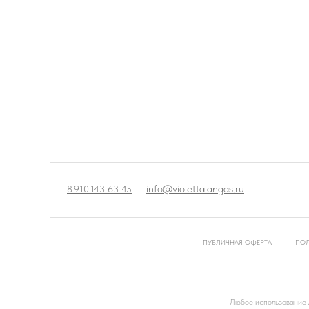
info@violettalangas.ru
8 910 143 63 45
ПУБЛИЧНАЯ ОФЕРТА
ПОЛ
Любое использование л