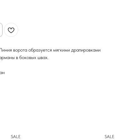
Линия ворота образуется мягкими драпировками
арманы в боковых швах.
тан
SALE
SALE