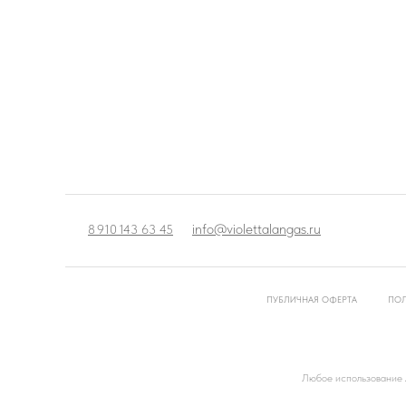
info@violettalangas.ru
8 910 143 63 45
ПУБЛИЧНАЯ ОФЕРТА
ПОЛ
Любое использование л