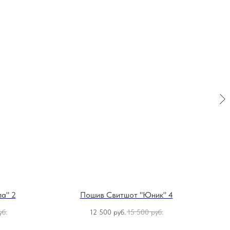
а" 2
Пошив Свитшот "Юник" 4
уб.
12 500
руб.
15 500
руб.