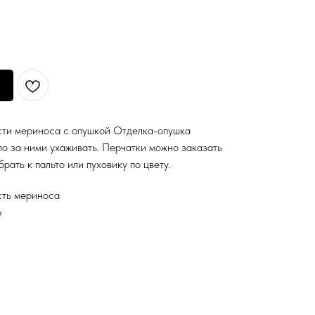
сти мериноса с опушкой Отделка-опушка
ло за ними ухаживать. Перчатки можно заказать
рать к пальто или пуховику по цвету.
сть мериноса
р